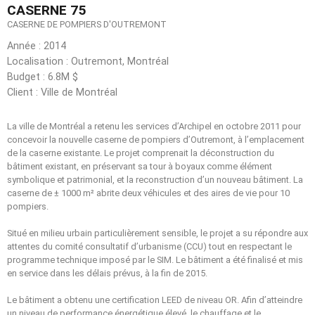
CASERNE 75
CASERNE DE POMPIERS D'OUTREMONT
Année : 2014
Localisation : Outremont, Montréal
Budget : 6.8M $
Client : Ville de Montréal
La ville de Montréal a retenu les services d’Archipel en octobre 2011 pour
concevoir la nouvelle caserne de pompiers d’Outremont, à l’emplacement
de la caserne existante. Le projet comprenait la déconstruction du
bâtiment existant, en préservant sa tour à boyaux comme élément
symbolique et patrimonial, et la reconstruction d’un nouveau bâtiment. La
caserne de ± 1000 m² abrite deux véhicules et des aires de vie pour 10
pompiers.
Situé en milieu urbain particulièrement sensible, le projet a su répondre aux
attentes du comité consultatif d’urbanisme (CCU) tout en respectant le
programme technique imposé par le SIM. Le bâtiment a été finalisé et mis
en service dans les délais prévus, à la fin de 2015.
Le bâtiment a obtenu une certification LEED de niveau OR. Afin d’atteindre
un niveau de performance énergétique élevé, le chauffage et le